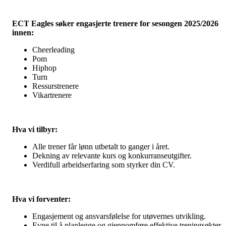
ECT Eagles søker engasjerte trenere for sesongen 2025/2026
innen:
Cheerleading
Pom
Hiphop
Turn
Ressurstrenere
Vikartrenere
Hva vi tilbyr:
Alle trener får lønn utbetalt to ganger i året.
Dekning av relevante kurs og konkurranseutgifter.
Verdifull arbeidserfaring som styrker din CV.
Hva vi forventer:
Engasjement og ansvarsfølelse for utøvernes utvikling.
Evne til å planlegge og gjennomføre effektive treningsøkter.