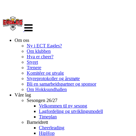
Veksle
navigasjon
Om oss
Ny i ECT Eagles?
Om klubben
Hva er cheer?
Styret
Trenere
Komitéer og utvalg
Styreprotokoller og årsmøte
Bli en samarbeidspartner og sponsor
Om Hokksundhallen
Våre lag
Sesongen 26/27
Velkommen til ny sesong
Lagfordeling og utviklingsmodell
Timeplan
Barneidrett
Cheerleading
HipHop