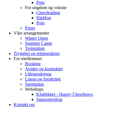
Pom
For ungdom og voksne
Cheerleading
HipHop
Pom
Priser
Våre arrangementer
Winter Open
Summer Camp
Terminliste
Trygghet og retningslinjer
For medlemmer
Booking
Avtaler og kontrakter
Utleggsskjema
Lisens og forsikring
Sportsplan
Webshops
Klubbklær - Happy Cheerbows
Supportershop
Kontakt oss