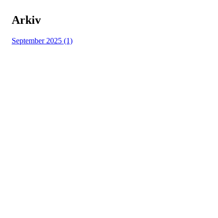
Arkiv
September 2025 (1)
Eiker Cheer Team
Adresse: Lyngveien 48, 3300 Hokksund
Mobil: + 47 464 05 638
E-post:
leder@ecteagles.no
Org.nr.: 990 185 662
Bli medlem i klubben!